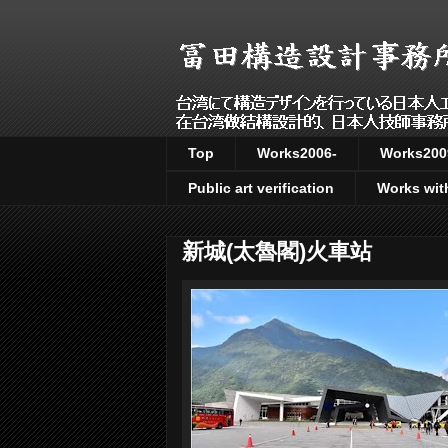
Top
Works2006-
Works200
Public art verification
Works wit
新城(太魯閣)火車站